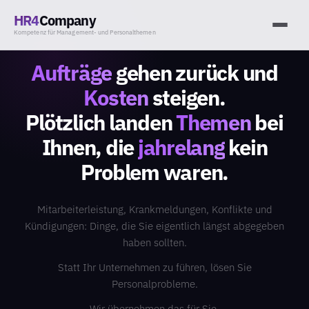
HR4
Company
Kompetenz für Management- und Personalthemen
Aufträge
gehen zurück und
Kosten
steigen.
Plötzlich landen
Themen
bei
Ihnen, die
jahrelang
kein
Problem waren.
Mitarbeiterleistung, Krankmeldungen, Konflikte und
Kündigungen: Dinge, die Sie eigentlich längst abgegeben
haben sollten.
Statt Ihr Unternehmen zu führen, lösen Sie
Personalprobleme.
Wir übernehmen das für Sie.